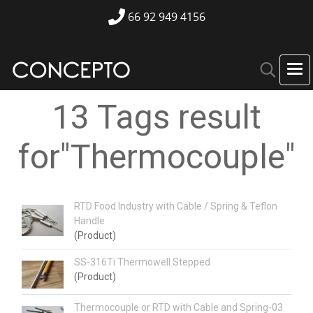
66 92 949 4156
13 Tags result
for"Thermocouple"
RTD Food Industry with Cable / Spring & Teflon
Handle
(Product)
SS-316Ti Thermowell Stepped
(Product)
Thermocouple or RTD with Cable and Spring-03